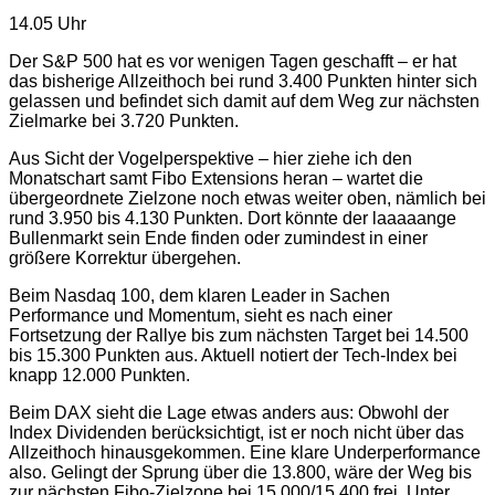
14.05 Uhr
Der S&P 500 hat es vor wenigen Tagen geschafft – er hat
das bisherige Allzeithoch bei rund 3.400 Punkten hinter sich
gelassen und befindet sich damit auf dem Weg zur nächsten
Zielmarke bei 3.720 Punkten.
Aus Sicht der Vogelperspektive – hier ziehe ich den
Monatschart samt Fibo Extensions heran – wartet die
übergeordnete Zielzone noch etwas weiter oben, nämlich bei
rund 3.950 bis 4.130 Punkten. Dort könnte der laaaaange
Bullenmarkt sein Ende finden oder zumindest in einer
größere Korrektur übergehen.
Beim Nasdaq 100, dem klaren Leader in Sachen
Performance und Momentum, sieht es nach einer
Fortsetzung der Rallye bis zum nächsten Target bei 14.500
bis 15.300 Punkten aus. Aktuell notiert der Tech-Index bei
knapp 12.000 Punkten.
Beim DAX sieht die Lage etwas anders aus: Obwohl der
Index Dividenden berücksichtigt, ist er noch nicht über das
Allzeithoch hinausgekommen. Eine klare Underperformance
also. Gelingt der Sprung über die 13.800, wäre der Weg bis
zur nächsten Fibo-Zielzone bei 15.000/15.400 frei. Unter