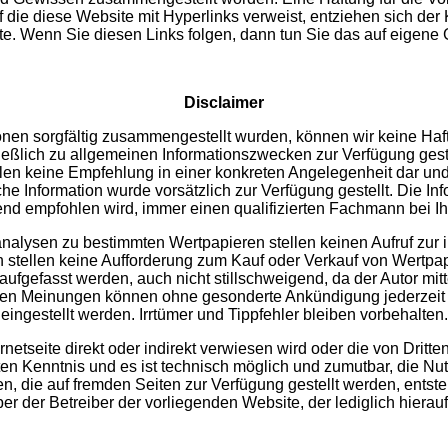
die diese Website mit Hyperlinks verweist, entziehen sich der K
e. Wenn Sie diesen Links folgen, dann tun Sie das auf eigene 
Disclaimer
ionen sorgfältig zusammengestellt wurden, können wir keine Haftu
eßlich zu allgemeinen Informationszwecken zur Verfügung gestel
stellen keine Empfehlung in einer konkreten Angelegenheit dar u
he Information wurde vorsätzlich zur Verfügung gestellt. Die In
gend empfohlen wird, immer einen qualifizierten Fachmann bei 
analysen zu bestimmten Wertpapieren stellen keinen Aufruf zur 
stellen keine Aufforderung zum Kauf oder Verkauf von Wertpapi
fgefasst werden, auch nicht stillschweigend, da der Autor mittel
hten Meinungen können ohne gesonderte Ankündigung jederzeit v
eingestellt werden. Irrtümer und Tippfehler bleiben vorbehalten.
ternetseite direkt oder indirekt verwiesen wird oder die von Dritt
lten Kenntnis und es ist technisch möglich und zumutbar, die Nu
, die auf fremden Seiten zur Verfügung gestellt werden, entste
ber der Betreiber der vorliegenden Website, der lediglich hierau