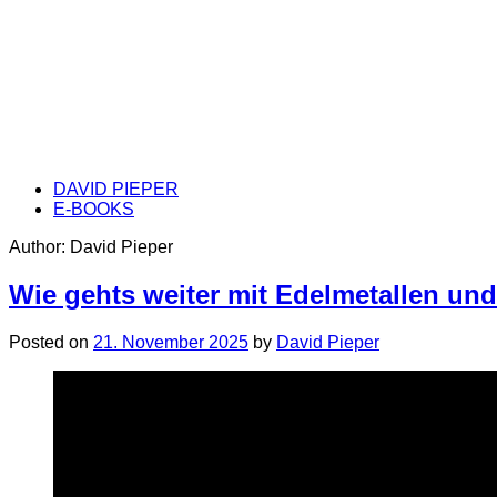
DAVID PIEPER
E-BOOKS
Author:
David Pieper
Wie gehts weiter mit Edelmetallen un
Posted on
21. November 2025
by
David Pieper