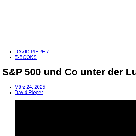
DAVID PIEPER
E-BOOKS
S&P 500 und Co unter der L
März 24, 2025
David Pieper