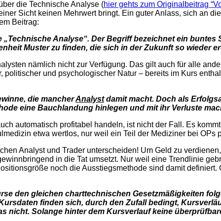
über die Technische Analyse (
hier gehts zum Originalbeitrag “Vo
iner Sicht keinen Mehrwert bringt. Ein guter Anlass, sich an 
em Beitrag:
 „Technische Analyse“. Der Begriff bezeichnet ein bunte
heit Muster zu finden, die sich in der Zukunft so wieder e
ysten nämlich nicht zur Verfügung. Das gilt auch für alle andere
 politischer und psychologischer Natur – bereits im Kurs entha
Gewinne, die mancher
Analyst
damit macht. Doch als Erfolgsa
thode eine Bauchlandung hinlegen und mit ihr Verluste mac
 automatisch profitabel handeln, ist nicht der Fall. Es komm
hulmedizin etwa wertlos, nur weil ein Teil der Mediziner bei OPs
chen Analyst und Trader unterscheiden! Um Geld zu verdienen, 
nnbringend in die Tat umsetzt. Nur weil eine Trendlinie gebro
ositionsgröße noch die Ausstiegsmethode sind damit definiert
rse den gleichen charttechnischen Gesetzmäßigkeiten folge
Kursdaten finden sich, durch den Zufall bedingt, Kursverläu
das nicht. Solange hinter dem Kursverlauf keine überprüfba