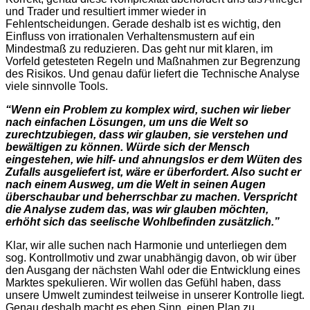
und Trader und resultiert immer wieder in
Fehlentscheidungen. Gerade deshalb ist es wichtig, den
Einfluss von irrationalen Verhaltensmustern auf ein
Mindestmaß zu reduzieren. Das geht nur mit klaren, im
Vorfeld getesteten Regeln und Maßnahmen zur Begrenzung
des Risikos. Und genau dafür liefert die Technische Analyse
viele sinnvolle Tools.
“Wenn ein Problem zu komplex wird, suchen wir lieber
nach einfachen Lösungen, um uns die Welt so
zurechtzubiegen, dass wir glauben, sie verstehen und
bewältigen zu können. Würde sich der Mensch
eingestehen, wie hilf- und ahnungslos er dem Wüten des
Zufalls ausgeliefert ist, wäre er überfordert. Also sucht er
nach einem Ausweg, um die Welt in seinen Augen
überschaubar und beherrschbar zu machen. Verspricht
die Analyse zudem das, was wir glauben möchten,
erhöht sich das seelische Wohlbefinden zusätzlich.”
Klar, wir alle suchen nach Harmonie und unterliegen dem
sog. Kontrollmotiv und zwar unabhängig davon, ob wir über
den Ausgang der nächsten Wahl oder die Entwicklung eines
Marktes spekulieren. Wir wollen das Gefühl haben, dass
unsere Umwelt zumindest teilweise in unserer Kontrolle liegt.
Genau deshalb macht es eben Sinn, einen Plan zu