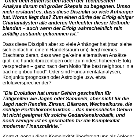
“Unter dem Strich ist den Ideen der Technischen
Analyse darum mit großer Skepsis zu begegnen. Umso
mehr erstaunt es, dass diese Disziplin so viele Anhänger
hat. Woran liegt das? Zum einen dürfte der Erfolg einiger
Chartanalysten alle anderen Verfechter dieser Methode
blenden – auch wenn der Erfolg wahrscheinlich rein
zufällig zustande gekommen ist.”
Dass diese Disziplin aber so viele Anhänger hat (man siehe
sich einfach in einem Handelsraum um), liegt meines
Erachtens daran, dass wenige/keine alternativen Ansätze
gibt, die hundertprozentigen oder zumindest höheren Erfolg
versprechen – ganz nach dem Motto “the best neighbour in a
bad neighbourhood”. Oder sind Fundamentalanalysen,
Konjunkturprognosen oder Astrologie usw. etwa
erfolgversprechender?
“Die Evolution hat unser Gehirn geschaffen für
Tätigkeiten wie Jagen oder Sammeln, aber nicht für die
Jagd nach Rendite. Zinsen, Bilanzen, Wechselkurse, die
richtige Portfoliokonstruktion – das menschliche Gehirn
ist nicht geeignet für solche Gedankenakrobatik, und
noch weniger ist es geschaffen für die Komplexität
moderner Finanzmärkte.”
Korrekt, genau diese Komplexität überfordert uns als Anleger