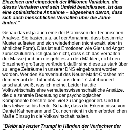
Einzelnen und eingedenk der Millionen Variablen, die
dieses Verhalten und sein Umfeld beeinflussen, ist das
eine optimistische Annahme – abgesehen davon, dass
sich auch menschliches Verhalten über die Jahre
ändert.”
Genau das ist ja auch eine der Prämissen der Technischen
Analyse. Sie basiert u.a. auf der Annahme, dass bestimmte
Muster auftreten und sich wiederholen (nicht exakt, aber in
ähnlicher Form). Dies ist auf Emotionen wie Gier und Angst
zurückzuführen. Ich glaube nicht, dass sich das Verhalten
der Masse (und um die geht es an den Märkten, nicht den
Einzelnen) großartig verändert, dafür sind diese zu stark über
zu lange Zeiträume in unserer DNS eingebrannt worden
worden. Wer den Kursverlauf des Neuer-Markt-Crashes mit
dem Verlauf der Tulpenblase aus dem 17. Jahrhundert
anschaut, weiß, was ich meine. Leider hat die
Volkswirtschaftslehre verhaltenswissenschaftliche Ansätze,
die die zentrale Bedeutung der psychologischen
Komponente beschreiben, viel zu lange ignoriert. Und tut
dies teilweise bis heute. Schade, dass die Erkenntnisse von
Daniel Kahnemann und Co. noch nicht in dem erforderlichen
Maße Einzug in die Volkswirtschaft halten.
“Bleibt als letzter Trumpf in Händen der Verfechter der