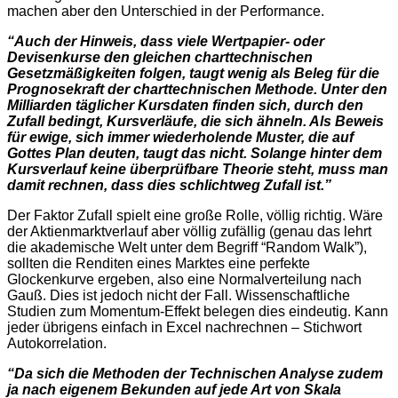
machen aber den Unterschied in der Performance.
“Auch der Hinweis, dass viele Wertpapier- oder
Devisenkurse den gleichen charttechnischen
Gesetzmäßigkeiten folgen, taugt wenig als Beleg für die
Prognosekraft der charttechnischen Methode. Unter den
Milliarden täglicher Kursdaten finden sich, durch den
Zufall bedingt, Kursverläufe, die sich ähneln. Als Beweis
für ewige, sich immer wiederholende Muster, die auf
Gottes Plan deuten, taugt das nicht. Solange hinter dem
Kursverlauf keine überprüfbare Theorie steht, muss man
damit rechnen, dass dies schlichtweg Zufall ist.”
Der Faktor Zufall spielt eine große Rolle, völlig richtig. Wäre
der Aktienmarktverlauf aber völlig zufällig (genau das lehrt
die akademische Welt unter dem Begriff “Random Walk”),
sollten die Renditen eines Marktes eine perfekte
Glockenkurve ergeben, also eine Normalverteilung nach
Gauß. Dies ist jedoch nicht der Fall. Wissenschaftliche
Studien zum Momentum-Effekt belegen dies eindeutig. Kann
jeder übrigens einfach in Excel nachrechnen – Stichwort
Autokorrelation.
“Da sich die Methoden der Technischen Analyse zudem
ja nach eigenem Bekunden auf jede Art von Skala