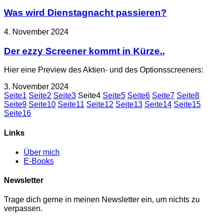
Was wird Dienstagnacht passieren?
4. November 2024
Der ezzy Screener kommt in Kürze..
Hier eine Preview des Aktien- und des Optionsscreeners:
3. November 2024
Seite
1
Seite
2
Seite
3
Seite
4
Seite
5
Seite
6
Seite
7
Seite
8
Seite
9
Seite
10
Seite
11
Seite
12
Seite
13
Seite
14
Seite
15
Seite
16
Links
Über mich
E-Books
Newsletter
Trage dich gerne in meinen Newsletter ein, um nichts zu
verpassen.