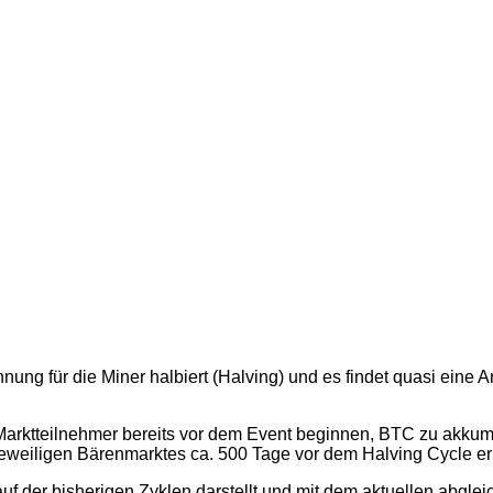
nung für die Miner halbiert (Halving) und es findet quasi eine
e Marktteilnehmer bereits vor dem Event beginnen, BTC zu akku
s jeweiligen Bärenmarktes ca. 500 Tage vor dem Halving Cycle 
uf der bisherigen Zyklen darstellt und mit dem aktuellen abglei