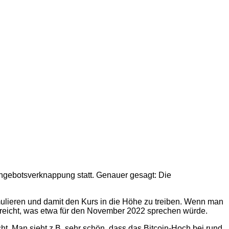
 Angebotsverknappung statt. Genauer gesagt: Die
mulieren und damit den Kurs in die Höhe zu treiben. Wenn man
erreicht, was etwa für den November 2022 sprechen würde.
cht. Man sieht z.B. sehr schön, dass das Bitcoin-Hoch bei rund