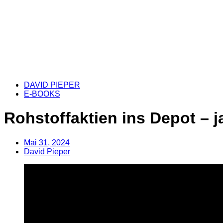
DAVID PIEPER
E-BOOKS
Rohstoffaktien ins Depot – j
Mai 31, 2024
David Pieper